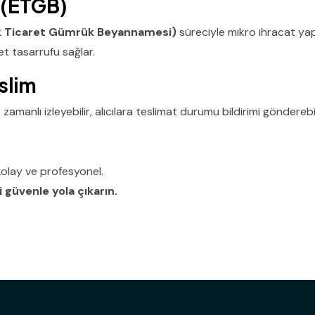
ı (ETGB)
k Ticaret Gümrük Beyannamesi)
süreciyle mikro ihracat yapı
et tasarrufu sağlar.
eslim
manlı izleyebilir, alıcılara teslimat durumu bildirimi gönderebili
olay ve profesyonel.
 güvenle yola çıkarın.