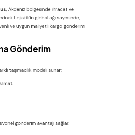
sus
, Akdeniz bölgesinde ihracat ve
Sednak Lojistik’in global ağı sayesinde,
üvenli ve uygun maliyetli kargo gönderimi
şına Gönderim
rklı taşımacılık modeli sunar:
slimat.
esyonel gönderim avantajı sağlar.