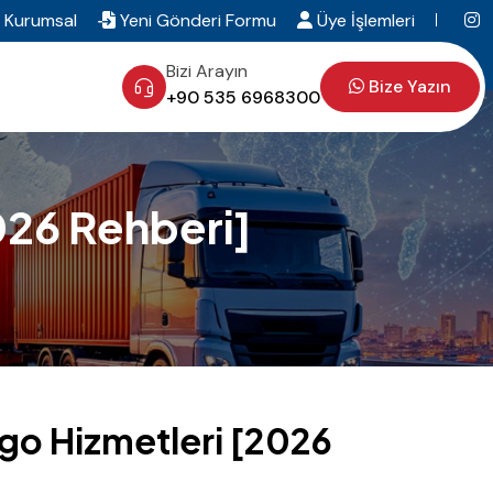
Kurumsal
Yeni Gönderi Formu
Üye İşlemleri
Bizi Arayın
Bize Yazın
+90 535 6968300
026 Rehberi]
rgo Hizmetleri [2026