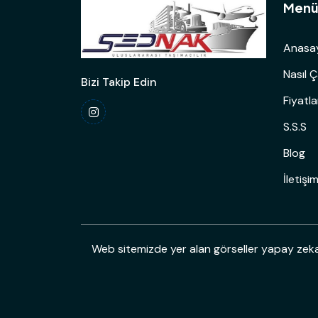
Men
Anasa
Nasıl Ç
Bizi Takip Edin
Fiyatl
S.S.S
Blog
İletişi
Web sitemizde yer alan görseller yapay zeka i