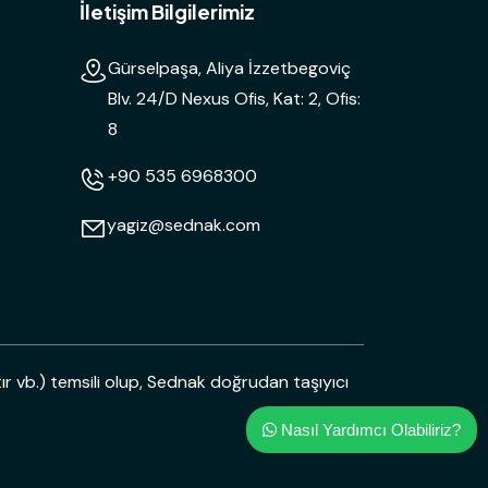
İletişim Bilgilerimiz
Gürselpaşa, Aliya İzzetbegoviç
Blv. 24/D Nexus Ofis, Kat: 2, Ofis:
8
+90 535 6968300
yagiz@sednak.com
ır vb.) temsili olup, Sednak doğrudan taşıyıcı
Nasıl Yardımcı Olabiliriz?