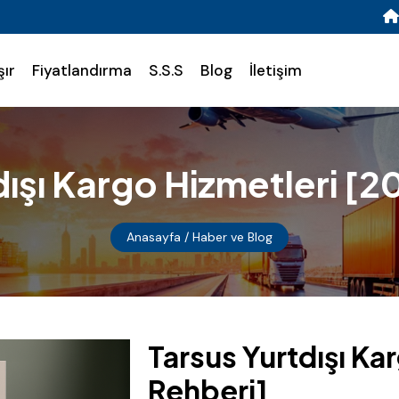
şır
Fiyatlandırma
S.S.S
Blog
İletişim
dışı Kargo Hizmetleri [2
Anasayfa
/ Haber ve Blog
Tarsus Yurtdışı Ka
Rehberi]