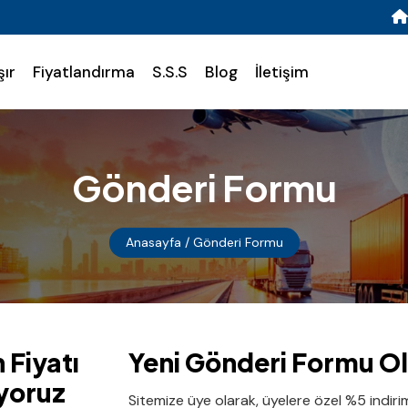
şır
Fiyatlandırma
S.S.S
Blog
İletişim
Gönderi Formu
Anasayfa
/ Gönderi Formu
 Fiyatı
Yeni Gönderi Formu O
iyoruz
Sitemize üye olarak, üyelere özel %5 indir