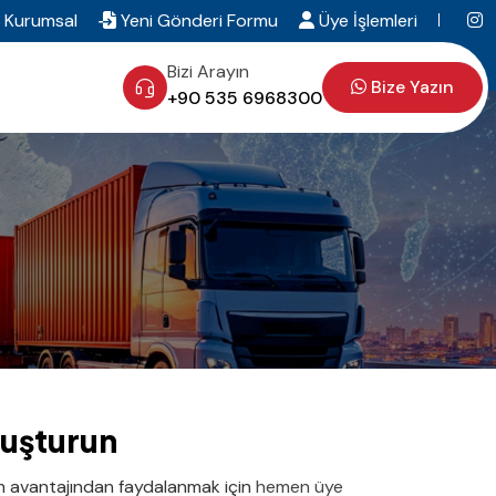
Kurumsal
Yeni Gönderi Formu
Üye İşlemleri
Bizi Arayın
Bize Yazın
+90 535 6968300
luşturun
im avantajından faydalanmak için
hemen üye