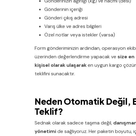
Gönderinizin ağırlığı (kg) ve hacmi (desi)
Gönderinin içeriği
Gönderi çıkış adresi
Varış ülke ve adres bilgileri
Özel notlar veya istekler (varsa)
Form gönderiminizin ardından, operasyon ekibim
üzerinden değerlendirme yapacak ve
size en
kişisel olarak ulaşarak
en uygun kargo çözüm
teklifini sunacaktır.
Neden Otomatik Değil, B
Teklif?
Sednak olarak sadece taşıma değil,
danışman
yönetimi
de sağlıyoruz. Her paketin boyutu, içe