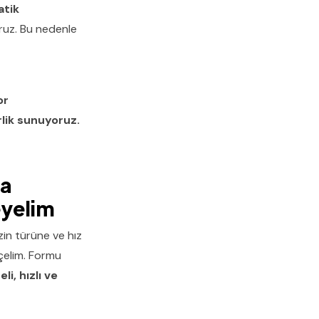
tik
oruz. Bu nedenle
or
lik sunuyoruz.
ma
eyelim
zin türüne ve hız
eçelim. Formu
li, hızlı ve