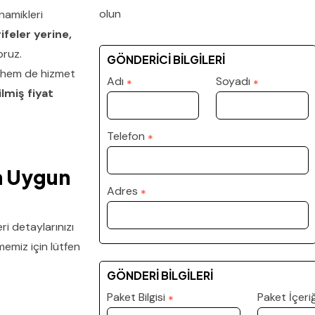
olun
namikleri
ifeler yerine,
ruz.
GÖNDERİCİ BİLGİLERİ
ı hem de hizmet
Adı
Soyadı
*
*
ilmiş fiyat
Telefon
*
n Uygun
Adres
*
i detaylarınızı
lmemiz için lütfen
GÖNDERİ BİLGİLERİ
Paket Bilgisi
Paket İçeriğ
*