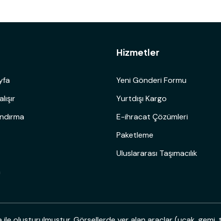
ü
Hizmetler
yfa
Yeni Gönderi Formu
alışır
Yurtdışı Kargo
andırma
E-ihracat Çözümleri
Paketleme
Uluslararası Taşımacılık
m
le oluşturulmuştur. Görsellerde yer alan araçlar (uçak, gemi, t