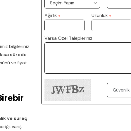
Seçim Yapın
Ağırlık
Uzunluk
*
*
Varsa Özel Talepleriniz
iz bilgileriniz
 kısa sürede
ünü ve fiyat
irebir
lık ve süreç
riği, varış