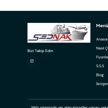
Men
Anasa
Nasıl Ç
Bizi Takip Edin
Fiyatl
S.S.S
Blog
İletişi
Web sitemizde yer alan görseller yapay zeka i