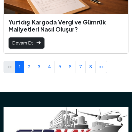
Yurtdışı Kargoda Vergi ve Gümrük
Maliyetleri Nasıl Oluşur?
Devam Et
««
1
2
3
4
5
6
7
8
»»