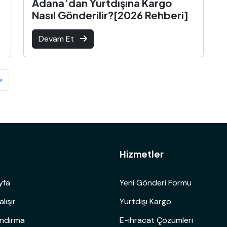
Adana’dan Yurtdışına Kargo
Nasıl Gönderilir?[2026 Rehberi]
Devam Et
»
ü
Hizmetler
yfa
Yeni Gönderi Formu
alışır
Yurtdışı Kargo
andırma
E-ihracat Çözümleri