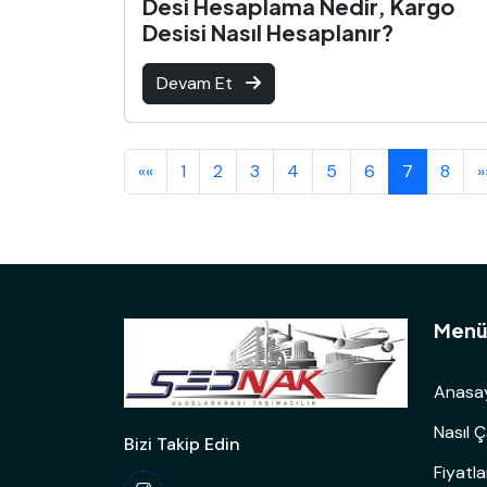
Desi Hesaplama Nedir, Kargo
Desisi Nasıl Hesaplanır?
Devam Et
««
1
2
3
4
5
6
7
8
»
Men
Anasa
Nasıl Ç
Bizi Takip Edin
Fiyatl