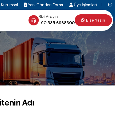
Kurumsal
Yeni Gönderi Formu
Üye İşlemleri
Bizi Arayın
Bize Yazın
+90 535 6968300
itenin Adı