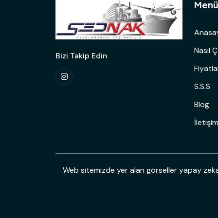
Men
Anasa
Nasıl Ç
Bizi Takip Edin
Fiyatl
S.S.S
Blog
İletişi
Web sitemizde yer alan görseller yapay zeka i