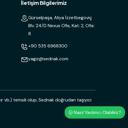
İletişim Bilgilerimiz
Gürselpaşa, Aliya İzzetbegoviç
Blv. 24/D Nexus Ofis, Kat: 2, Ofis:
8
+90 535 6968300
yagiz@sednak.com
ır vb.) temsili olup, Sednak doğrudan taşıyıcı
Nasıl Yardımcı Olabiliriz?