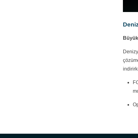
Deniz
Büyük 
Denizy
çözümd
indirir
FC
mo
Op