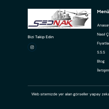
Men
Anasa
Nasıl Ç
Bizi Takip Edin
Fiyatl
S.S.S
Blog
İletişi
Web sitemizde yer alan görseller yapay zeka i