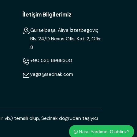
İletişim Bilgilerimiz
Gürselpaşa, Aliya İzzetbegoviç
Blv. 24/D Nexus Ofis, Kat: 2, Ofis:
8
+90 535 6968300
yagiz@sednak.com
ır vb.) temsili olup, Sednak doğrudan taşıyıcı
Nasıl Yardımcı Olabiliriz?