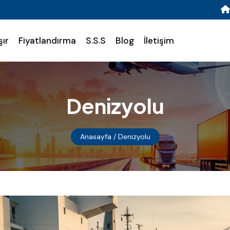
şır
Fiyatlandırma
S.S.S
Blog
İletişim
Denizyolu
Anasayfa
/ Denizyolu